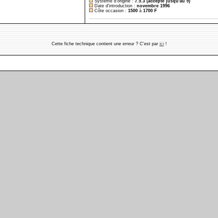
Système d'origine :
7.5.3 (accepte jusqu'au 9)
Date d'introduction :
novembre 1996
Côte occasion :
1500
à
1700
F
Cette fiche technique contient une erreur ? C'est par
ici
!