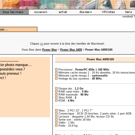
vendredi 
Cliquez
ici
pour revenir à la liste des familles de Macintosh.
Vous êtes dans
Power Mac
>
Power Mac 4400
>
Power Mac 4400/160
.
Power Mac 4400/160
Processeur :
PowerPC 603e
à
160 MHz
Mémoire cache niveau 1 : 16 Ko données, 16 Ko instructions
Mémoire cache niveau 2 :
optionnelle
Horloge du bus système :
40 MHz
Disque dur :
1,2 Go
RAM carte mère :
0 Mo
RAM maximale :
96 Mo
Slots RAM :
3
ROM :
4 Mo
Slots :
2 PCI 12'', 1 PCI 7''
Connectique :
SCSI 25 broches, 2 ports série, 1 port ADB
Lecteurs :
disquette 1,44 Mo, lecteur CD 8x
Sortie son :
stéréo 16 bits
Vidéo :
1 Mo
Poids :
10,9 kg