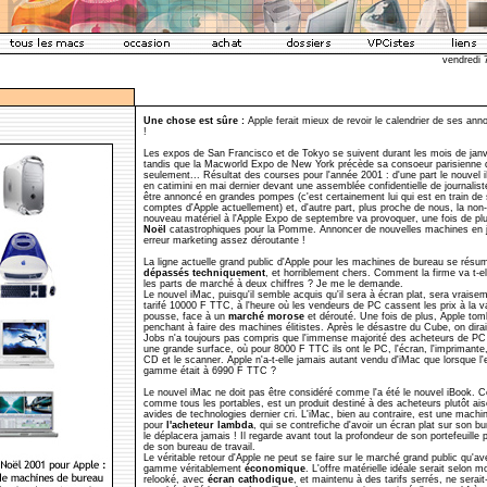
vendredi 
Une chose est sûre :
Apple ferait mieux de revoir le calendrier de ses ann
!
Les expos de San Francisco et de Tokyo se suivent durant les mois de janvie
tandis que la Macworld Expo de New York précède sa consoeur parisienne
seulement... Résultat des courses pour l'année 2001 : d'une part le nouvel
en catimini en mai dernier devant une assemblée confidentielle de journalist
être annoncé en grandes pompes (c'est certainement lui qui est en train de 
comptes d'Apple actuellement) et, d'autre part, plus proche de nous, la no
nouveau matériel à l'Apple Expo de septembre va provoquer, une fois de pl
Noël
catastrophiques pour la Pomme. Annoncer de nouvelles machines en j
erreur marketing assez déroutante !
La ligne actuelle grand public d'Apple pour les machines de bureau se résu
dépassés techniquement
, et horriblement chers. Comment la firme va t-e
les parts de marché à deux chiffres ? Je me le demande.
Le nouvel iMac, puisqu'il semble acquis qu'il sera à écran plat, sera vrais
tarifé 10000 F TTC, à l'heure où les vendeurs de PC cassent les prix à la 
pousse, face à un
marché morose
et dérouté. Une fois de plus, Apple to
penchant à faire des machines élitistes. Après le désastre du Cube, on dirai
Jobs n'a toujours pas compris que l'immense majorité des acheteurs de PC 
une grande surface, où pour 8000 F TTC ils ont le PC, l'écran, l'imprimante,
CD et le scanner. Apple n'a-t-elle jamais autant vendu d'iMac que lorsque l'
gamme était à 6990 F TTC ?
Le nouvel iMac ne doit pas être considéré comme l'a été le nouvel iBook. C
comme tous les portables, est un produit destiné à des acheteurs plutôt ais
avides de technologies dernier cri. L'iMac, bien au contraire, est une machi
pour
l'acheteur lambda
, qui se contrefiche d'avoir un écran plat sur son bu
le déplacera jamais ! Il regarde avant tout la profondeur de son portefeuille p
de son bureau de travail.
Le véritable retour d'Apple ne peut se faire sur le marché grand public qu'a
gamme véritablement
économique
. L'offre matérielle idéale serait selon 
relooké, avec
écran cathodique
, et maintenu à des tarifs serrés, ne serait