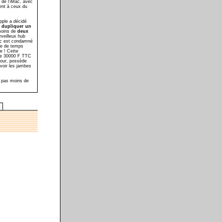
 de l'iMac, avec
ent à ceux du
Apple a décidé
e
dupliquer un
 moins de
deux
rveilleux hub
Mac est condamné
rte de temps
re ! Cette
 de 30000 F TTC
four, possède
voir les jambes
c pas moins de