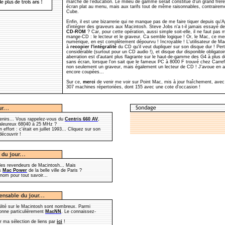
marché de l'éducation. Le milieu de gamme serait constitué d'un grand frère
écran plat au menu, mais aux tarifs tout de même raisonnables, contrairem
Cube.
Enfin, il est une bizarrerie qui ne manque pas de me faire tiquer depuis qu'
d'intégrer des graveurs aux Macintosh. Steve Jobs n'a t-il jamais essayé d
CD-ROM
? Car, pour cette opération, aussi simple soit-elle, il ne faut pas
mange-CD : le lecteur et le graveur. Ca semble logique ! Or, le Mac, ce me
numérique, en est complètement dépourvu ! Incroyable ! L'utilisateur de 
à
recopier l'intégralité
du CD qu'il veut dupliquer sur son disque dur ! Pe
considérable (surtout pour un CD audio !), et disque dur disponible obligatoi
aberration est d'autant plus flagrante sur le haut-de-gamme des G4 à plus
sans écran, lorsque l'on sait que le fameux PC à 8000 F trouvé chez Carre
non seulement un graveur, mais également un lecteur de CD ! J'avoue en a
encore coupées...
Sur ce,
merci
de venir me voir sur Point Mac, mis à jour fraîchement, ave
307 machines répertoriées, dont 155 avec une cote d'occasion !
enirs... Vous rappelez-vous du
Centris 660 AV
,
aleureux 68040 à 25 MHz ?
n effort : c'était en juillet 1993... Cliquez sur son
découvrir !
es revendeurs de Macintosh... Mais
us
Mac Power
de la belle ville de Paris ?
nom pour tout savoir...
alité sur le Macintosh sont nombreux. Parmi
tionne particulièrement
MacNN
. Le connaissez-
er ma sélection de liens par
ici
!