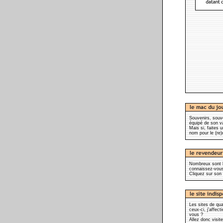
Souvenirs, souv
équipé de son v
Mais si, faites u
nom pour le (re)
Nombreux sont l
connaissez-vo
Cliquez sur son 
Les sites de qu
ceux-ci, j'affec
vous ?
Allez donc visit