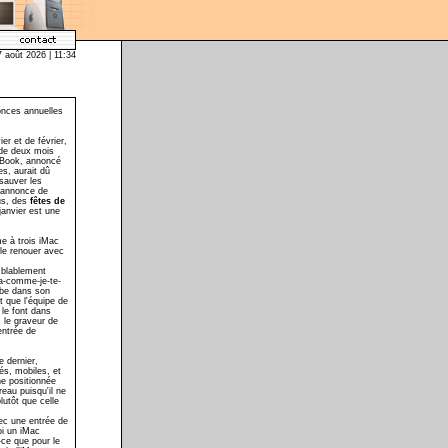
7 août 2026 | 11:34
onces annuelles
r et de février,
 de deux mois
 iBook, annoncé
es, aurait dû
sauver les
n-annonce de
us, des
fêtes de
anvier est une
me à trois iMac
lle renouer avec
emblablement
va-comme-je-te-
mbe dans son
t que l'équipe de
le font dans
 le graveur de
entrée de
e dernier,
és, mobiles, et
ne positionnée
reau puisqu'il ne
lutôt que celle
vec une entrée de
moi un iMac
-ce que pour le